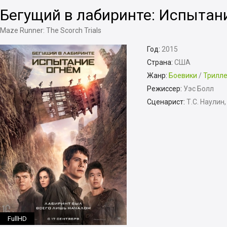
Бегущий в лабиринте: Испытан
Maze Runner: The Scorch Trials
Год:
2015
Страна:
США
Жанр:
Боевики
/
Трилл
Режиссер:
Уэс Болл
Сценарист:
Т.С. Наули
FullHD