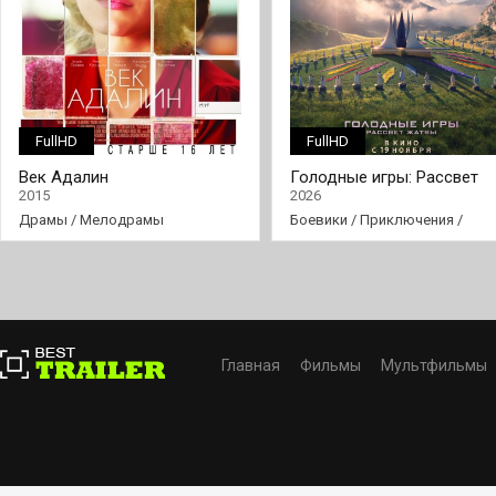
FullHD
FullHD
Век Адалин
Голодные игры: Рассвет
Жатвы
2015
2026
Драмы
/
Мелодрамы
Боевики
/
Приключения
/
Триллеры
/
Фантастика
Главная
Фильмы
Мультфильмы