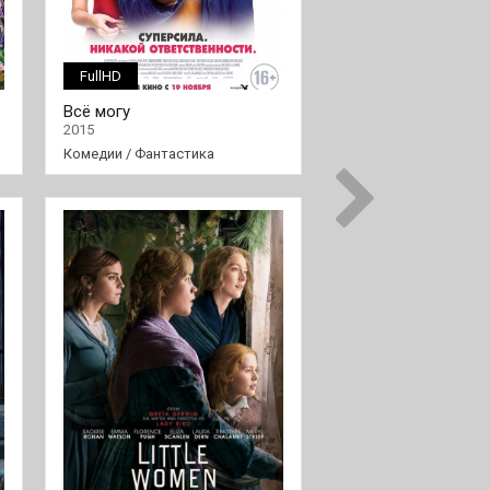
FullHD
FullHD
Всё могу
Основатель
2015
2016
Комедии
/
Фантастика
Драмы
/
Фильмы