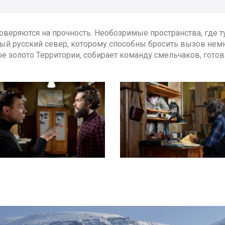
роверяются на прочность. Необозримые пространства, где 
ый русский север, которому способны бросить вызов немн
 золото Территории, собирает команду смельчаков, готовы