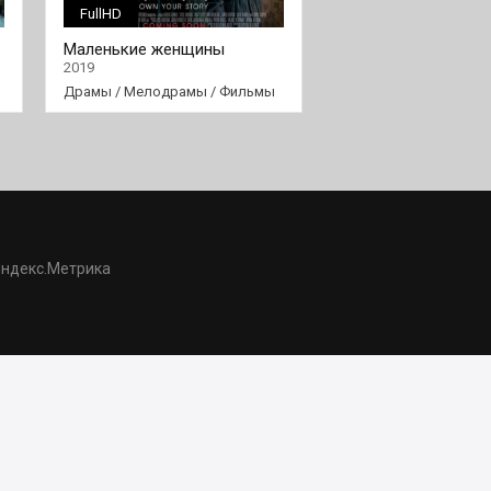
FullHD
FullHD
Маленькие женщины
Жги!
2019
2017
Драмы
/
Мелодрамы
/
Фильмы
Драмы
/
Фильмы