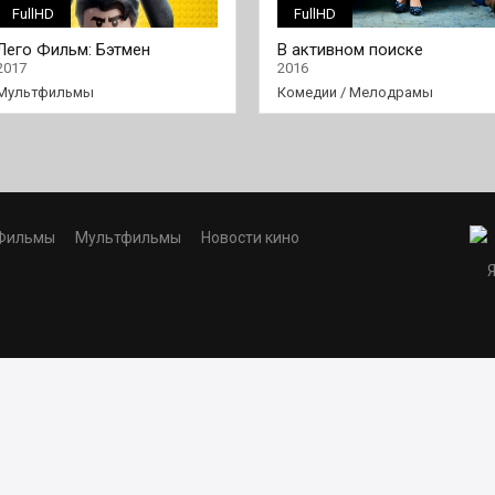
FullHD
FullHD
Лего Фильм: Бэтмен
В активном поиске
2017
2016
Мультфильмы
Комедии
/
Мелодрамы
Фильмы
Мультфильмы
Новости кино