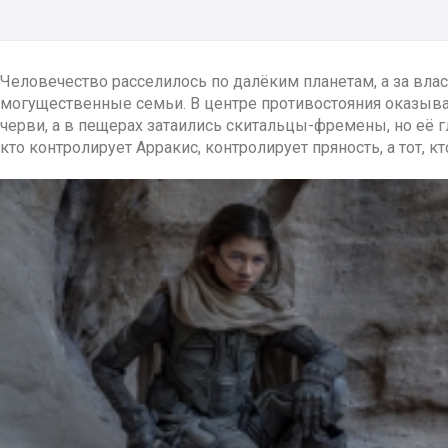
Человечество расселилось по далёким планетам, а за вл
могущественные семьи. В центре противостояния оказывае
черви, а в пещерах затаились скитальцы-фремены, но её г
кто контролирует Арракис, контролирует пряность, а тот, 