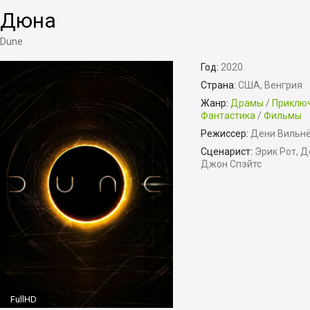
Дюна
Dune
Год:
2020
Страна:
США, Венгрия
Жанр:
Драмы
/
Приклю
Фантастика
/
Фильмы
Режиссер:
Дени Вильн
Сценарист:
Эрик Рот, Д
Джон Спэйтс
FullHD