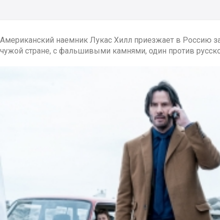
Американский наемник Лукас Хилл приезжает в Россию за 
чужой стране, с фальшивыми камнями, один против русск