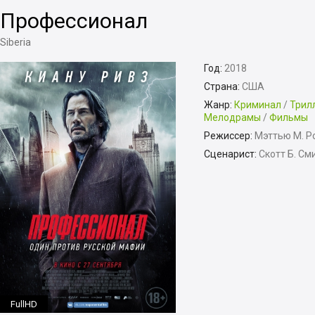
Профессионал
Siberia
Год:
2018
Страна:
США
Жанр:
Криминал
/
Трил
Мелодрамы
/
Фильмы
Режиссер:
Мэттью М. Р
Сценарист:
Скотт Б. См
FullHD