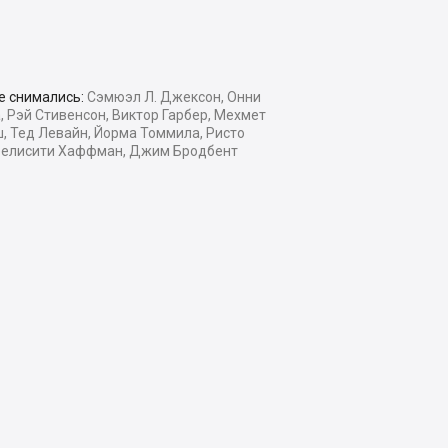
е снимались:
Сэмюэл Л. Джексон, Онни
 Рэй Стивенсон, Виктор Гарбер, Мехмет
, Тед Левайн, Йорма Томмила, Ристо
Фелисити Хаффман, Джим Бродбент