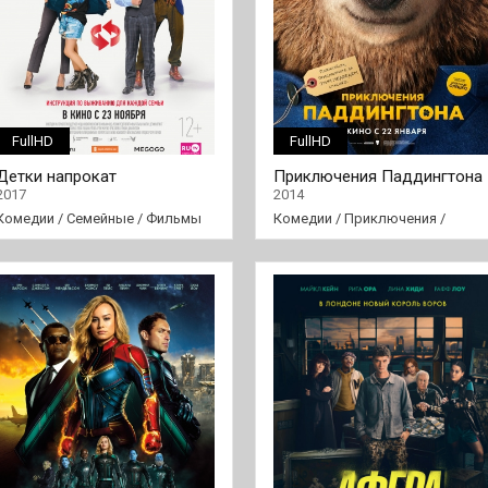
FullHD
FullHD
Детки напрокат
Приключения Паддингтона
2017
2014
Комедии
/
Семейные
/
Фильмы
Комедии
/
Приключения
/
Семейные
/
Фильмы