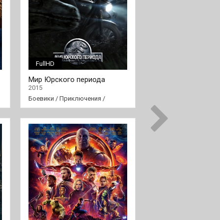
FullHD
FullHD
Мир Юрского периода
Зачётный препод 2
2015
2015
Боевики
/
Приключения
/
Комедии
Фантастика