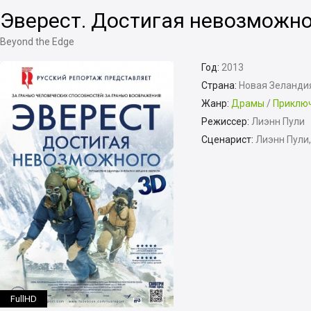
Эверест. Достигая невозможн
Beyond the Edge
Год:
2013
Страна:
Новая Зеланди
Жанр:
Драмы
/
Приклю
Режиссер:
Лиэнн Пули
Сценарист:
Лиэнн Пули
FullHD