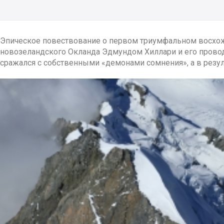
Эпическое повествование о первом триумфальном восхо
новозеландского Окланда Эдмундом Хиллари и его прово
сражался с собственными «демонами сомнения», а в резу