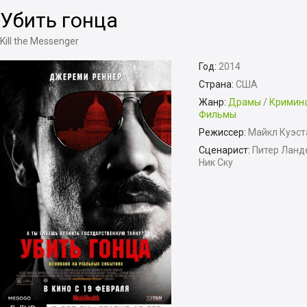
Убить гонца
Kill the Messenger
Год:
2014
Страна:
США
Жанр:
Драмы
/
Кримин
Фильмы
Режиссер:
Майкл Куэст
Сценарист:
Питер Ланде
Ник Ску