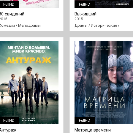
FullHD
FullHD
30 свиданий
Выживший
2015
2015
Комедии
/
Мелодрамы
Драмы
/
Исторические
/
Триллеры
FullHD
FullHD
Антураж
Матрица времени