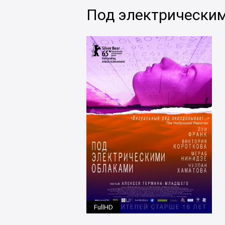
Под электрически
FullHD