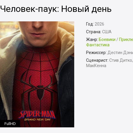
Человек-паук: Новый день
Год:
2026
Страна:
США
Жанр:
Боевики
/
Прикл
Фантастика
Режиссер:
Дестин Дэни
Сценарист:
Стив Дитко,
МакКенна
FullHD