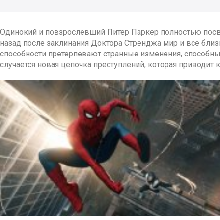
Одинокий и повзрослевший Питер Паркер полностью посвя
назад после заклинания Доктора Стренджа мир и все близк
способности претерпевают странные изменения, способные
случается новая цепочка преступлений, которая приводит