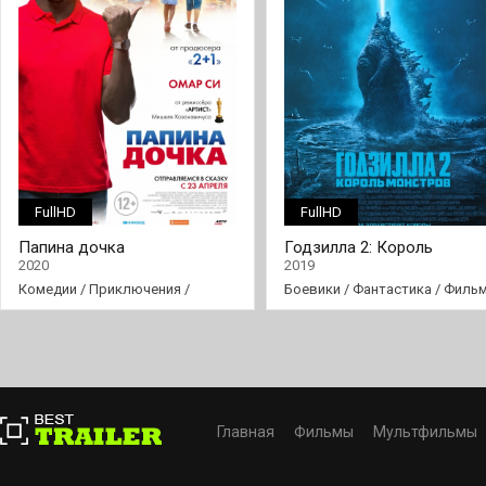
FullHD
FullHD
Папина дочка
Годзилла 2: Король
монстров
2020
2019
Комедии
/
Приключения
/
Боевики
/
Фантастика
/
Филь
Фильмы
Главная
Фильмы
Мультфильмы