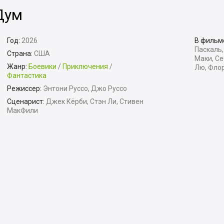
Дум
Год:
2026
В фильм
Паскаль,
Страна:
США
Маки, Се
Жанр:
Боевики
/
Приключения
/
Лю, Фло
Фантастика
Режиссер:
Энтони Руссо, Джо Руссо
Сценарист:
Джек Кёрби, Стэн Ли, Стивен
МакФили