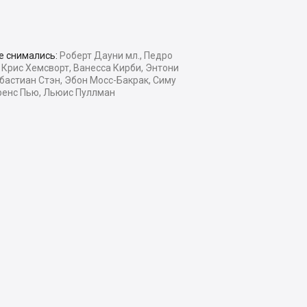
е снимались:
Роберт Дауни мл., Педро
 Крис Хемсворт, Ванесса Кирби, Энтони
бастиан Стэн, Эбон Мосс-Бакрак, Симу
ренс Пью, Льюис Пуллман