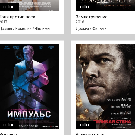
FullHD
FullHD
Тоня против всех
Землетрясение
2017
2016
Драмы
/
Комедии
/
Фильмы
Драмы
/
Фильмы
FullHD
FullHD
Импульс
Великая стена