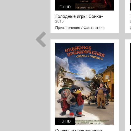
FullHD
Голодные игры: Сойка-
пересмешница. Часть II
2015
Приключения
/
Фантастика
FullHD
Снежные приключения