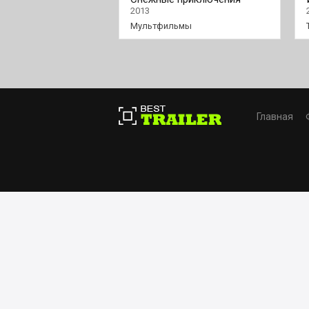
Солана и Людвига
2013
Мультфильмы
Главная