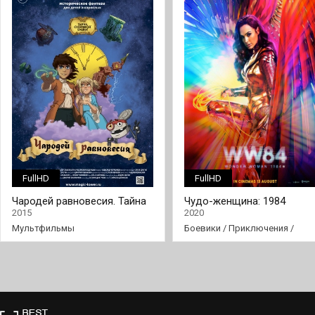
FullHD
FullHD
Чародей равновесия. Тайна
Чудо-женщина: 1984
Сухаревой башни
2015
2020
Мультфильмы
Боевики
/
Приключения
/
Фильмы