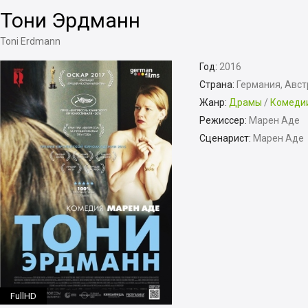
Тони Эрдманн
Toni Erdmann
Год:
2016
Страна:
Германия, Авст
Жанр:
Драмы
/
Комеди
Режиссер:
Марен Аде
Сценарист:
Марен Аде
FullHD