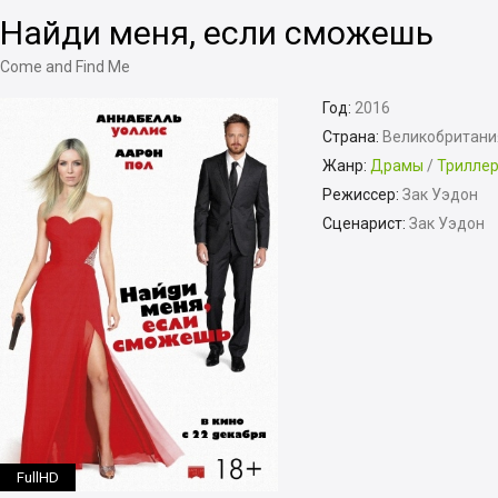
Найди меня, если сможешь
Come and Find Me
Год:
2016
Страна:
Великобритани
Жанр:
Драмы
/
Трилле
Режиссер:
Зак Уэдон
Сценарист:
Зак Уэдон
FullHD