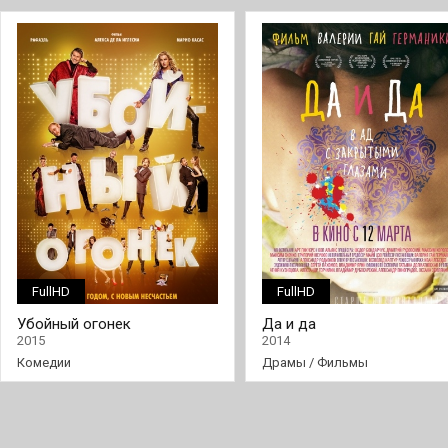
FullHD
FullHD
Убойный огонек
Да и да
2015
2014
Комедии
Драмы
/
Фильмы