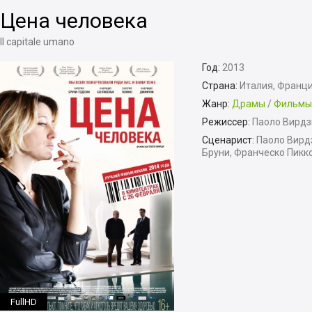
Цена человека
Il capitale umano
Год:
2013
Страна:
Италия, Франц
Жанр:
Драмы
/
Фильмы
Режиссер:
Паоло Вирдз
Сценарист:
Паоло Вирд
Бруни, Франческо Пикк
FullHD