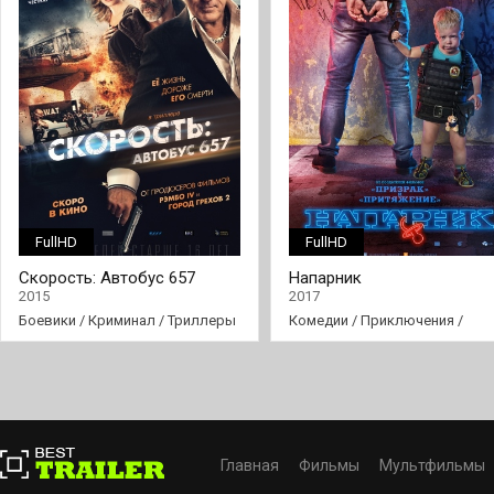
FullHD
FullHD
Скорость: Автобус 657
Напарник
2015
2017
Боевики
/
Криминал
/
Триллеры
Комедии
/
Приключения
/
Фильмы
Главная
Фильмы
Мультфильмы